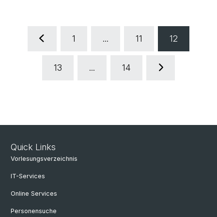
1
...
11
12
13
...
14
Quick Links
Vorlesungsverzeichnis
IT-Services
Online Services
Personensuche