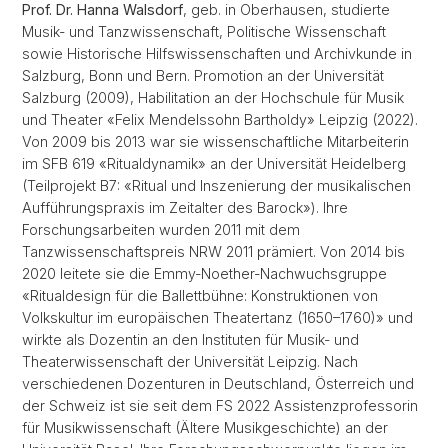
Prof. Dr. Hanna Walsdorf
, geb. in Oberhausen, studierte
Musik- und Tanzwissenschaft, Politische Wissenschaft
sowie Historische Hilfswissenschaften und Archivkunde in
Salzburg, Bonn und Bern. Promotion an der Universität
Salzburg (2009), Habilitation an der Hochschule für Musik
und Theater «Felix Mendelssohn Bartholdy» Leipzig (2022).
Von 2009 bis 2013 war sie wissenschaftliche Mitarbeiterin
im SFB 619 «Ritualdynamik» an der Universität Heidelberg
(Teilprojekt B7: «Ritual und Inszenierung der musikalischen
Aufführungspraxis im Zeitalter des Barock»). Ihre
Forschungsarbeiten wurden 2011 mit dem
Tanzwissenschaftspreis NRW 2011 prämiert. Von 2014 bis
2020 leitete sie die Emmy-Noether-Nachwuchsgruppe
«Ritualdesign für die Ballettbühne: Konstruktionen von
Volkskultur im europäischen Theatertanz (1650–1760)» und
wirkte als Dozentin an den Instituten für Musik- und
Theaterwissenschaft der Universität Leipzig. Nach
verschiedenen Dozenturen in Deutschland, Österreich und
der Schweiz ist sie seit dem FS 2022 Assistenzprofessorin
für Musikwissenschaft (Ältere Musikgeschichte) an der