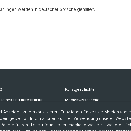
altungen werden in deutscher Sprache gehalten.
Q
Kunstgeschichte
bliothek und Infrastruktur
Medienwissenschaft
krofilmarchiv
Philosophie
 Anzeigen zu personalisieren, Funktionen für soziale Medien anbiet
dem geben wir Informationen zu Ihrer Verwendung unserer Website a
ul Sacher Stiftung
artner führen diese Informationen möglicherweise mit weiteren D