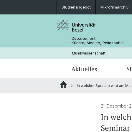
Studienangebot
Mikrofilmarchiv
Departement
Künste, Medien, Philosophie
Musikwissenschaft
Aktuelles
S
In welcher Sprache wird am Mus
Veranstaltungen
Studienangebot
Doktorat Musikwissenschaft
Forschungsprojekte
Kontakt & Öffnungszeiten
Exkursionen
Dokumente & Abgabefristen
Personen
21. Dezember 2
In welch
Freundeskreis Musikwissenschaft B
Seminar 