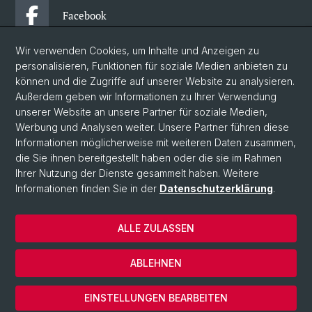
Facebook
Wir verwenden Cookies, um Inhalte und Anzeigen zu
Instagram
personalisieren, Funktionen für soziale Medien anbieten zu
können und die Zugriffe auf unserer Website zu analysieren.
Außerdem geben wir Informationen zu Ihrer Verwendung
YouTube
unserer Website an unsere Partner für soziale Medien,
Werbung und Analysen weiter. Unsere Partner führen diese
Informationen möglicherweise mit weiteren Daten zusammen,
© Universität Basel
die Sie ihnen bereitgestellt haben oder die sie im Rahmen
Ihrer Nutzung der Dienste gesammelt haben. Weitere
Datenschutzerklärung
Informationen finden Sie in der
Datenschutzerklärung
.
Philosophisch-Historische Fakultät
Departement Künste, Medien, Philosophie
ALLE ZULASSEN
Home
Impressum
ABLEHNEN
Kontakt & Öffnungszeiten
Cookies
EINSTELLUNGEN BEARBEITEN