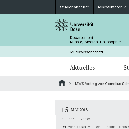
Studienangebot
Mikrofilmarchiv
Departement
Künste, Medien, Philosophie
Musikwissenschaft
Aktuelles
S
MWS Vortrag von Cornelius Sc
Veranstaltungen
Studienangebot
Doktorat Musikwissenschaft
Forschungsprojekte
Kontakt & Öffnungszeiten
Exkursionen
Dokumente & Abgabefristen
Personen
15
MAI 2018
Freundeskreis Musikwissenschaft B
Zeit:
18:15 - 23:00
Ort:
Vortragssaal Musikwissenschaftliches