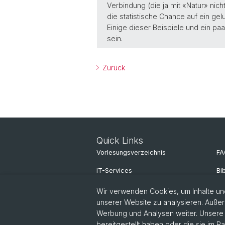
Verbindung (die ja mit «Natur» nich
die statistische Chance auf ein ge
Einige dieser Beispiele und ein 
sein.
Zurück
Quick Links
Vorlesungsverzeichnis
FA
IT-Services
Bi
Online Services
Mi
Wir verwenden Cookies, um Inhalte und
unserer Website zu analysieren. Außer
Personensuche
Pa
Werbung und Analysen weiter. Unsere P
bereitgestellt haben oder die sie im 
Personeninfo