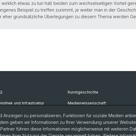
t wirklich etwas zu tun hat) beiden zum wechselseitigen Vorteil gerei
lungenes Beispiel zu treffen zunimmt, je weiter man in der Geschic
paar eher grundsätzliche Überlegungen zu diesem Thema werden 
Q
Kunstgeschichte
bliothek und Infrastruktur
Medienwissenschaft
krofilmarchiv
Philosophie
 Anzeigen zu personalisieren, Funktionen für soziale Medien anbiet
dem geben wir Informationen zu Ihrer Verwendung unserer Website a
ul Sacher Stiftung
artner führen diese Informationen möglicherweise mit weiteren D
Rahmen Ihrer Nutzung der Dienste gesammelt haben. Weitere Informat