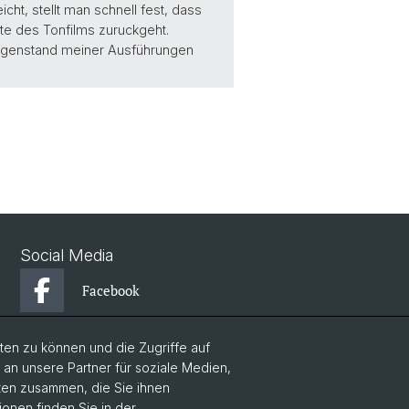
cht, stellt man schnell fest, dass
hte des Tonfilms zuruckgeht.
Gegenstand meiner Ausführungen
Social Media
Facebook
en zu können und die Zugriffe auf
Instagram
n unsere Partner für soziale Medien,
aten zusammen, die Sie ihnen
YouTube
ionen finden Sie in der