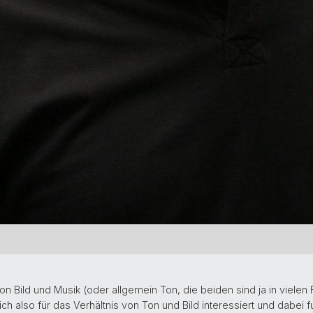
n Bild und Musik (oder allgemein Ton, die beiden sind ja in vielen F
 also für das Verhältnis von Ton und Bild interessiert und dabei fu