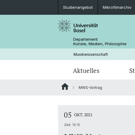
Studienangebot
Mikrofilmarchiv
Departement
Künste, Medien, Philosophie
Musikwissenschaft
Aktuelles
S
MWS-Vortrag
Veranstaltungen
Studienangebot
Doktorat Musikwissenschaft
Forschungsprojekte
Kontakt & Öffnungszeiten
Exkursionen
Dokumente & Abgabefristen
Personen
05
OKT. 2021
Freundeskreis Musikwissenschaft B
Zeit:
18:15