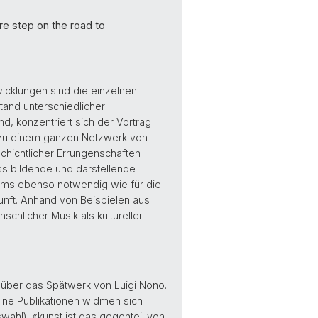
re step on the road to
twicklungen sind die einzelnen
and unterschiedlicher
d, konzentriert sich der Vortrag
rt zu einem ganzen Netzwerk von
chichtlicher Errungenschaften
ass bildende und darstellende
uums ebenso notwendig wie für die
kunft. Anhand von Beispielen aus
hlicher Musik als kultureller
über das Spätwerk von Luigi Nono.
Seine Publikationen widmen sich
wahl): «kunst ist das gegenteil von