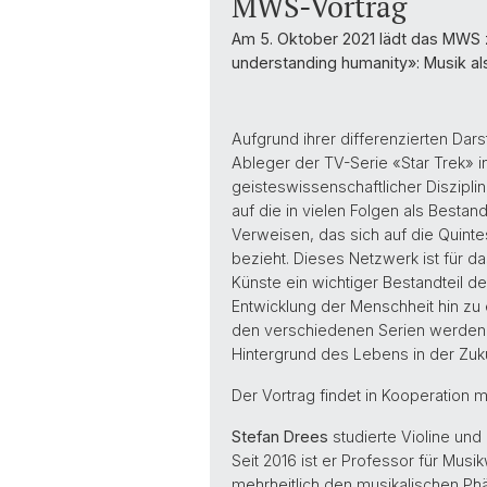
MWS-Vortrag
Am 5. Oktober 2021 lädt das MWS z
understanding humanity»: Musik als 
Aufgrund ihrer differenzierten Darst
Ableger der TV-Serie «Star Trek»
geisteswissenschaftlicher Diszipli
auf die in vielen Folgen als Besta
Verweisen, das sich auf die Quint
bezieht. Dieses Netzwerk ist für 
Künste ein wichtiger Bestandteil d
Entwicklung der Menschheit hin zu 
den verschiedenen Serien werden m
Hintergrund des Lebens in der Zuk
Der Vortrag findet in Kooperation m
Stefan Drees
studierte Violine un
Seit 2016 ist er Professor für Mus
mehrheitlich den musikalischen Pha