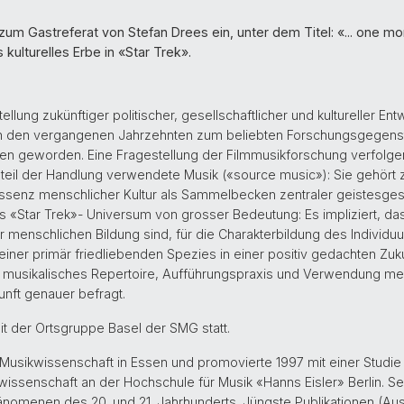
um Gastreferat von Stefan Drees ein, unter dem Titel: «... one mo
kulturelles Erbe in «Star Trek».
ellung zukünftiger politischer, gesellschaftlicher und kultureller En
 in den vergangenen Jahrzehnten zum beliebten Forschungsgegenst
nen geworden. Eine Fragestellung der Filmmusikforschung verfolgen
ndteil der Handlung verwendete Musik («source music»): Sie gehö
essenz menschlicher Kultur als Sammelbecken zentraler geistesges
das «Star Trek»- Universum von grosser Bedeutung: Es impliziert, d
er menschlichen Bildung sind, für die Charakterbildung des Individ
einer primär friedliebenden Spezies in einer positiv gedachten Zu
usikalisches Repertoire, Aufführungspraxis und Verwendung mensc
unft genauer befragt.
it der Ortsgruppe Basel der SMG statt.
d Musikwissenschaft in Essen und promovierte 1997 mit einer Studie 
ikwissenschaft an der Hochschule für Musik «Hanns Eisler» Berlin. 
̈nomenen des 20. und 21. Jahrhunderts. Jüngste Publikationen (Aus