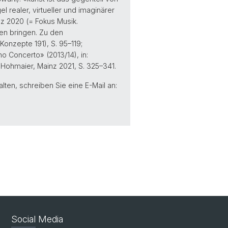
ealer, virtueller und imaginärer
az 2020 (= Fokus Musik.
hen bringen. Zu den
onzepte 191), S. 95–119;
 Concerto» (2013/14), in:
e Hohmaier, Mainz 2021, S. 325–341.
lten, schreiben Sie eine E-Mail an:
Social Media