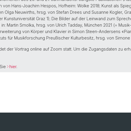
von Hans-Joachim Hespos, Hofheim: Wolke 2018; Kunst als Spiegel r
en Olga Neuwirths, hrsg. von Stefan Drees und Susanne Kogler, Gr
er Kunstuniversität Graz 1); Die Bilder auf der Leinwand zum Sprec
n: Martin Smolka, hrsg. von Ulrich Tadday, München 2021 (= Musik-K
weiterung von Körper und Klavier in Simon Steen-Andersens «Piano
tuts für Musikforschung Preußischer Kulturbesitz, hrsg. von Simon
ndet der Vortrag online auf Zoom statt. Um die Zugangsdaten zu erha
 Sie
hier
.