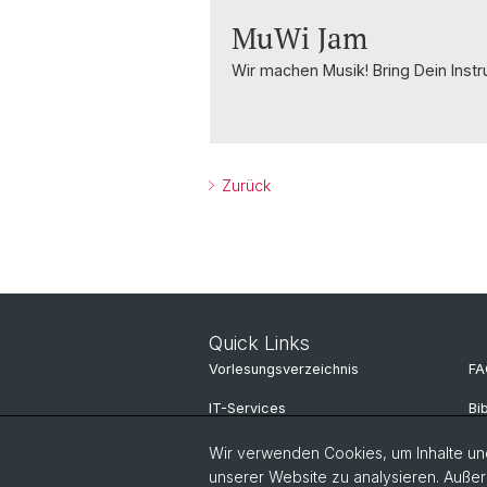
MuWi Jam
Wir machen Musik! Bring Dein Inst
Zurück
Quick Links
Vorlesungsverzeichnis
FA
IT-Services
Bi
Online Services
Mi
Wir verwenden Cookies, um Inhalte und
unserer Website zu analysieren. Außer
Personensuche
Pa