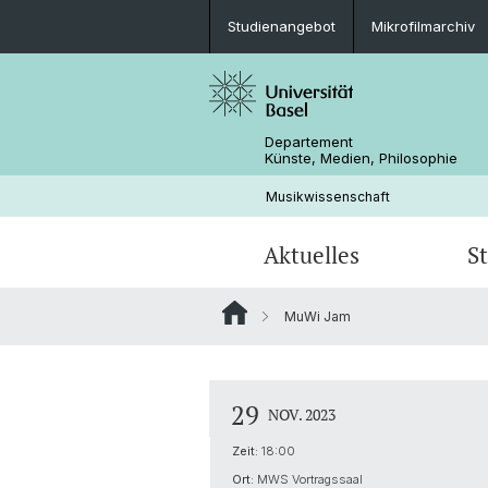
Studienangebot
Mikrofilmarchiv
Departement
Künste, Medien, Philosophie
Musikwissenschaft
Aktuelles
S
MuWi Jam
Veranstaltungen
Studienangebot
Doktorat Musikwissenschaft
Forschungsprojekte
Kontakt & Öffnungszeiten
Exkursionen
Dokumente & Abgabefristen
Personen
29
NOV. 2023
Freundeskreis Musikwissenschaft B
Zeit:
18:00
Ort:
MWS Vortragssaal